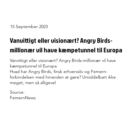
15 September 2023
Vanvittigt eller visionært? Angry Birds-
millionær vil have kæmpetunnel til Europa
Vanvittigt eller visionært? Angry Birds-millionær vil have
kæmpetunnel til Europa
Hvad har Angry Birds, finsk erhvervsliv og Femern-
forbindelsen med hinanden at gøre? Umiddelbart ikke
meget, men så alligevel
Source:
FemernNews