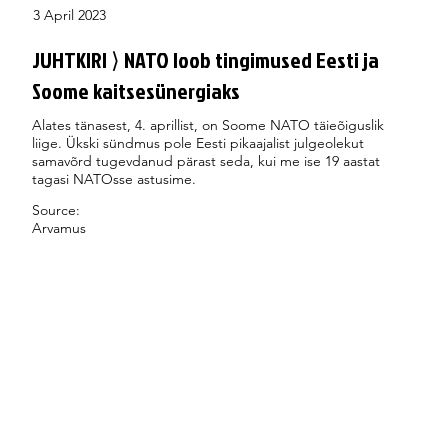
3 April 2023
JUHTKIRI ⟩ NATO loob tingimused Eesti ja
Soome kaitsesünergiaks
Alates tänasest, 4. aprillist, on Soome NATO täieõiguslik
liige. Ükski sündmus pole Eesti pikaajalist julgeolekut
samavõrd tugevdanud pärast seda, kui me ise 19 aastat
tagasi NATOsse astusime.
Source:
Arvamus