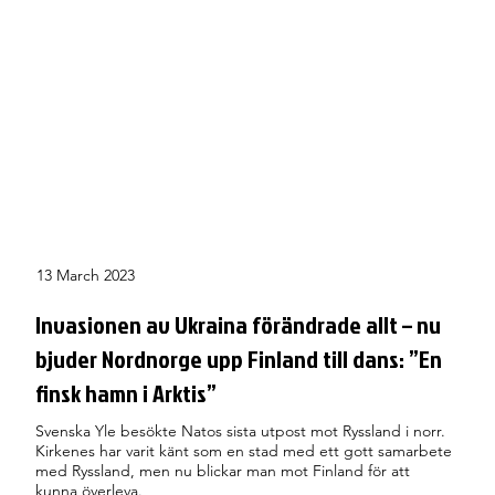
13 March 2023
Invasionen av Ukraina förändrade allt – nu
bjuder Nordnorge upp Finland till dans: ”En
finsk hamn i Arktis”
Svenska Yle besökte Natos sista utpost mot Ryssland i norr.
Kirkenes har varit känt som en stad med ett gott samarbete
med Ryssland, men nu blickar man mot Finland för att
kunna överleva.