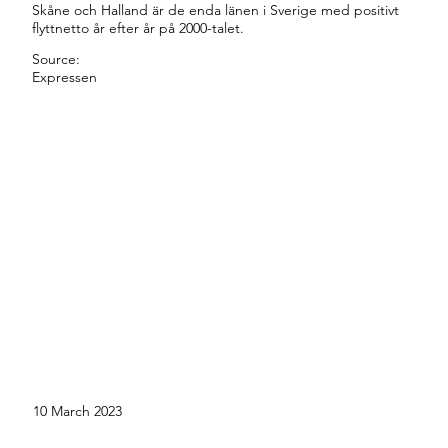
Skåne och Halland är de enda länen i Sverige med positivt
flyttnetto år efter år på 2000-talet.
Source:
Expressen
10 March 2023