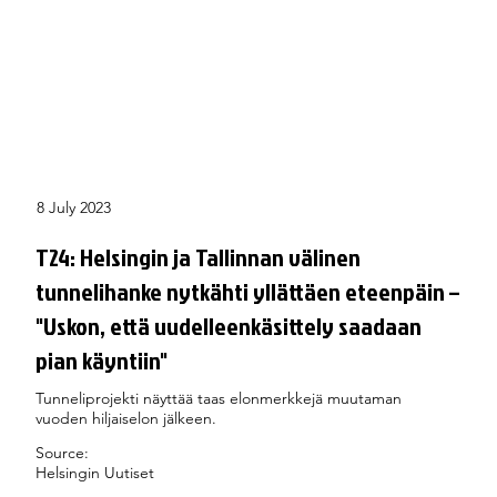
8 July 2023
T24: Helsingin ja Tallinnan välinen
tunnelihanke nytkähti yllättäen eteenpäin –
"Uskon, että uudelleenkäsittely saadaan
pian käyntiin"
Tunneliprojekti näyttää taas elonmerkkejä muutaman
vuoden hiljaiselon jälkeen.
Source:
Helsingin Uutiset