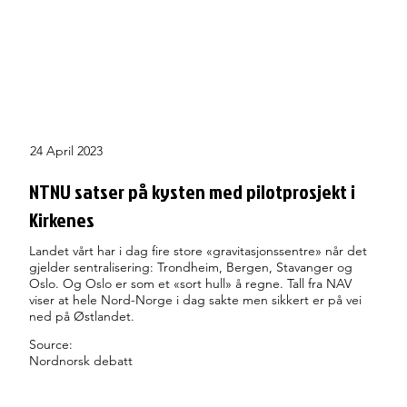
24 April 2023
NTNU satser på kysten med pilotprosjekt i
Kirkenes
Landet vårt har i dag fire store «gravitasjonssentre» når det
gjelder sentralisering: Trondheim, Bergen, Stavanger og
Oslo. Og Oslo er som et «sort hull» å regne. Tall fra NAV
viser at hele Nord-Norge i dag sakte men sikkert er på vei
ned på Østlandet.
Source:
Nordnorsk debatt