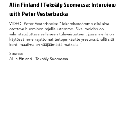
AI in Finland | Tekoäly Suomessa: Interview
with Peter Vesterbacka
VIDEO. Peter Vesterbacka: ”Tekemisessämme olisi aina
otettava huomioon rajallisuutemme. Siksi meidän on
valmistauduttava sellaiseen tulevaisuuteen, jossa meillä on
käytössämme rajattomat tietojenkäsittelyresurssit, sillä sitä
kohti maailma on vääjäämättä matkalla.”
Source:
AI in Finland | Tekoäly Suomessa