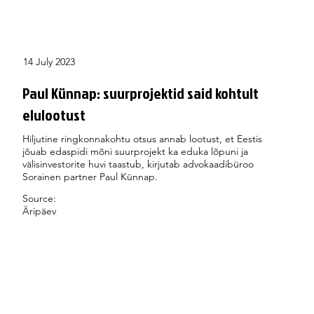
14 July 2023
Paul Künnap: suurprojektid said kohtult
elulootust
Hiljutine ringkonnakohtu otsus annab lootust, et Eestis
jõuab edaspidi mõni suurprojekt ka eduka lõpuni ja
välisinvestorite huvi taastub, kirjutab advokaadibüroo
Sorainen partner Paul Künnap.
Source:
Äripäev