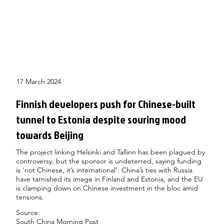
17 March 2024
Finnish developers push for Chinese-built
tunnel to Estonia despite souring mood
towards Beijing
The project linking Helsinki and Tallinn has been plagued by
controversy, but the sponsor is undeterred, saying funding
is ‘not Chinese, it’s international’. China’s ties with Russia
have tarnished its image in Finland and Estonia, and the EU
is clamping down on Chinese investment in the bloc amid
tensions.
Source:
South China Morning Post